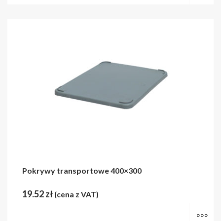
Pokrywy transportowe 400×300
19.52
zł
(cena z VAT)
Wy