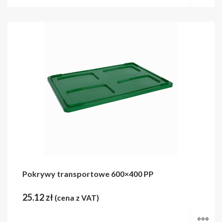
Pokrywy transportowe 600×400 PP
25.12
zł
(cena z VAT)
Wy