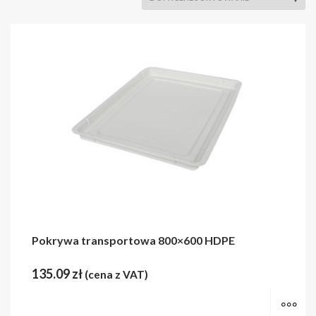
Pokrywa transportowa 800×600 HDPE
135.09
zł
(cena z VAT)
M