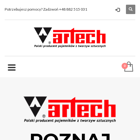
Potrzebujesz pomocy? Zadzwoń +48 882 515 031