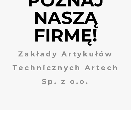
POZNAJ
NASZĄ
FIRMĘ!
Zakłady Artykułów
Technicznych Artech
Sp. z o.o.