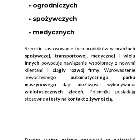
• ogrodniczych
• spożywczych
• medycznych
Szerokie zastosowanie tych produktów w
branżach
spożywczej, transportowej, medycznej
i
wielu
innych
powoduje nawiązanie współpracy z nowymi
klientami i
ciągły rozwój firmy
. Wprowadzenie
nowoczesnego
automatycznego parku
maszynowego
daje możliwości wykonywania
wielotysięcznych zleceń
. Pojemniki posiadają
stosowne
atesty na kontakt z żywnością
.
Bardzo ważną gałęzią produkcji są pojemniki