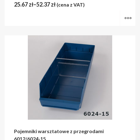
25.67
zł
–
52.37
zł
(cena z VAT)
Wy
Pojemniki warsztatowe z przegrodami
6012/6024-15