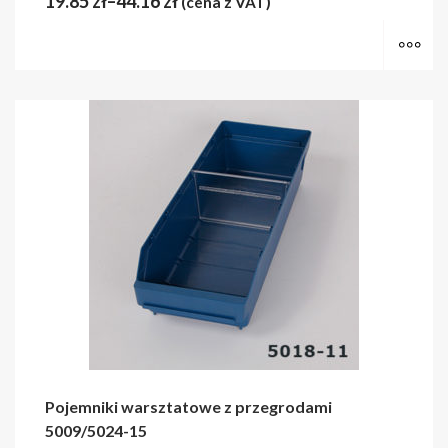
19.85
zł
–
44.16
zł
(cena z VAT)
Wy
Pojemniki warsztatowe z przegrodami
5009/5024-15