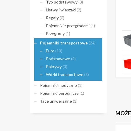
Typ podstawowy
(3)
Listwy i wieszaki
(2)
Regały
(0)
Pojemniki z przegrodami
(4)
Przegrody
(1)
Pojemniki transportowe
(24)
Euro
(13)
Podstawowe
(4)
Pokrywy
(3)
Wózki transportowe
(3)
Pojemniki medyczne
(1)
Pojemniki ogrodnicze
(1)
Tace uniwersalne
(1)
MOŻES