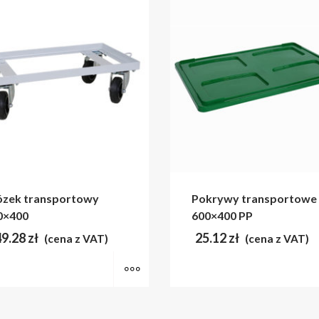
zek transportowy
Pokrywy transportowe
0×400
600×400 PP
49.28
zł
25.12
zł
(cena z VAT)
(cena z VAT)
MORE INFO