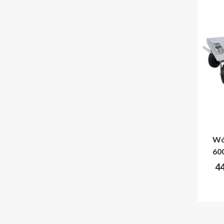
Wó
60
4