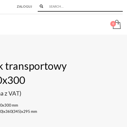
ZALOGUJ
k transportowy
0x300
na z VAT)
0x300 mm
0)x360(345)x295 mm