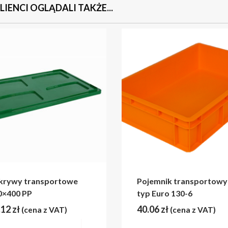
KLIENCI OGLĄDALI TAKŻE...
krywy transportowe
Pojemnik transportowy
0×400 PP
typ Euro 130-6
.12
zł
40.06
zł
(cena z VAT)
(cena z VAT)
Wybierz opcje