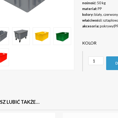
nośność:
50 kg
materiał:
PP
kolory:
biały, czerwony, 
właściwości:
sztaplow
akcesoria:
pokrywy(PP 
KOLOR
D
Z LUBIĆ TAKŻE…