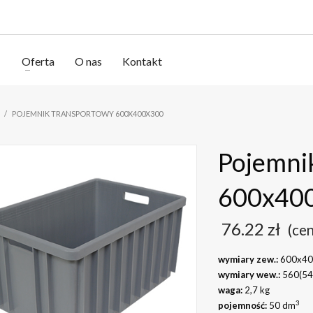
Oferta
O nas
Kontakt
POJEMNIK TRANSPORTOWY 600X400X300
Pojemni
600x40
76.22
zł
(ce
wymiary zew.:
600x40
wymiary wew.:
560(54
waga:
2,7 kg
3
pojemność:
50 dm