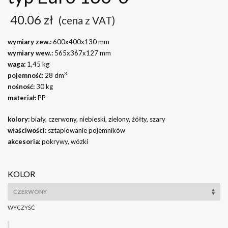
40.06
zł
(cena z VAT)
wymiary zew.:
600x400x130 mm
wymiary wew.:
565x367x127 mm
waga:
1,45 kg
3
pojemność:
28 dm
nośność:
30 kg
materiał:
PP
kolory:
biały, czerwony, niebieski, zielony, żółty, szary
właściwości:
sztaplowanie pojemników
akcesoria:
pokrywy, wózki
KOLOR
WYCZYŚĆ